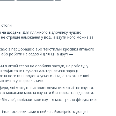
 стопи.
я на щодень. Для пляжного відпочинку чудово
я не страшні намокання у воді, а взути його можна за
 сабо з перфорацією або текстильні кросівки літнього
 або роботи на садовій ділянці, а другі —
и в літній сезон на особливі заходи, на роботу, у
 туфлі та їхні сучасні альтернативні варіації
ожна носити впродовж усього літа, а також теплої
рактично універсальними.
фери, які можуть використовуватися як літнє взуття.
о ж мокасини можна взувати без носка та під шорти.
у більше", оскільки таке взуття має щільно фіксуватися
нків, оскільки саме в цей час ймовірність дощів і