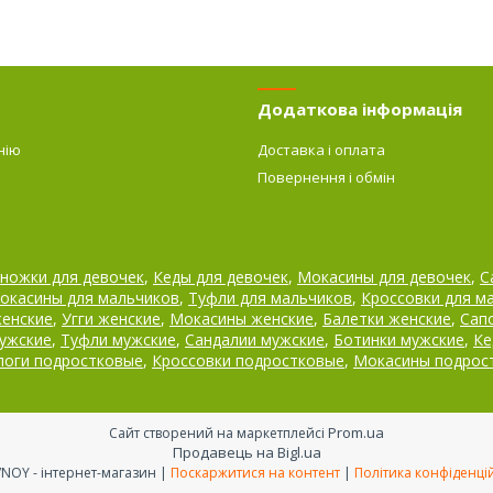
Додаткова інформація
нію
Доставка і оплата
Повернення і обмін
ножки для девочек
,
Кеды для девочек
,
Мокасины для девочек
,
С
окасины для мальчиков
,
Туфли для мальчиков
,
Кроссовки для м
женские
,
Угги женские
,
Мокасины женские
,
Балетки женские
,
Сап
ужские
,
Туфли мужские
,
Сандалии мужские
,
Ботинки мужские
,
Ке
поги подростковые
,
Кроссовки подростковые
,
Мокасины подрос
Prom.ua
Сайт створений на маркетплейсі
Продавець на Bigl.ua
OBUVNOY - інтернет-магазин |
Поскаржитися на контент
|
Політика конфіденці