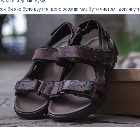
вуватися до мінімуму.
 хоч би яке було взуття, воно завжди має бути чистим і доглянут