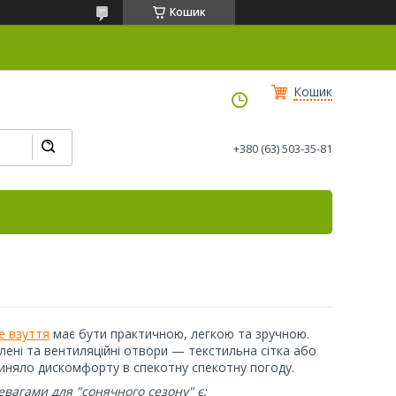
Кошик
Кошик
+380 (63) 503-35-81
е взуття
має бути практичною, легкою та зручною.
лені та вентиляційні отвори — текстильна сітка або
чиняло дискомфорту в спекотну спекотну погоду.
евагами для "сонячного сезону" є: