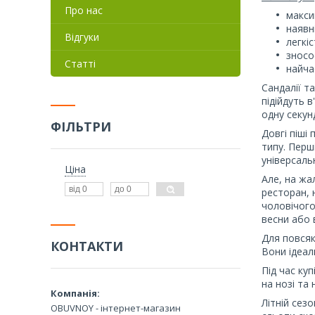
Про нас
макси
наявн
Відгуки
легкі
зносос
Статті
найча
Сандалії т
підійдуть 
одну секу
ФІЛЬТРИ
Довгі піші
типу. Перш
універсаль
Ціна
Але, на жа
ресторан, н
чоловічого
весни або 
Для повсяк
КОНТАКТИ
Вони ідеал
Під час ку
на нозі та 
Літній сез
OBUVNOY - інтернет-магазин