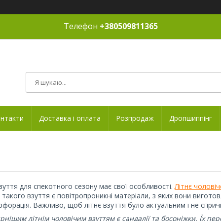
Телефон
+380509811365
нтакти
Доставка і оплата
Розпродаж
Дропшиппінг
зуття для спекотного сезону має свої особливості.
Літнє чоловіч
такого взуття є повітропроникні матеріали, з яких вони виготов
рфорація. Важливо, щоб літнє взуття було актуальним і не спри
нішим літнім чоловічим взуттям є сандалії та босоніжки. Їх пер