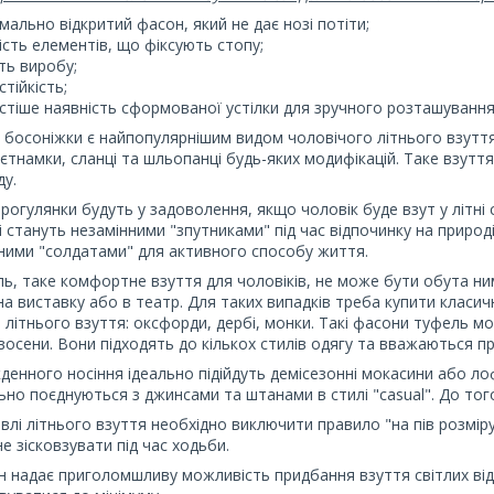
мально відкритий фасон, який не дає нозі потіти;
ість елементів, що фіксують стопу;
сть виробу;
тійкість;
стіше наявність сформованої устілки для зручного розташування
а босоніжки є найпопулярнішим видом чоловічого літнього взутт
в'єтнамки, сланці та шльопанці будь-яких модифікацій. Таке взутт
нду.
 прогулянки будуть у задоволення, якщо чоловік буде взут у літні
і стануть незамінними "зпутниками" під час відпочинку на природі
ними "солдатами" для активного способу життя.
ль, таке комфортне взуття для чоловіків, не може бути обута ним
а виставку або в театр. Для таких випадків треба купити класичні
 літнього взуття: оксфорди, дербі, монки. Такі фасони туфель м
восени. Вони підходять до кількох стилів одягу та вважаються п
денного носіння ідеально підійдуть демісезонні мокасини або ло
ьно поєднуються з джинсами та штанами в стилі "casual". До тог
півлі літнього взуття необхідно виключити правило "на пів розмір
не зісковзувати під час ходьби.
он надає приголомшливу можливість придбання взуття світлих відті