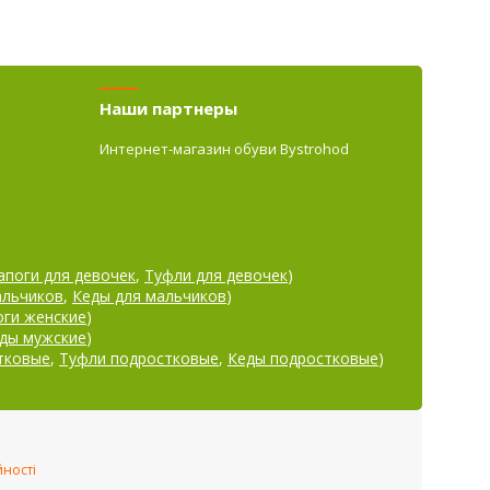
Наши партнеры
Интернет-магазин обуви Bystrohod
апоги для девочек
,
Туфли для девочек
)
альчиков
,
Кеды для мальчиков
)
оги женские
)
ды мужские
)
тковые
,
Туфли подростковые
,
Кеды подростковые
)
йності