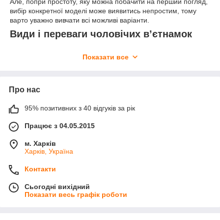
Але, попри простоту, яку можна побачити на перший погляд,
вибір конкретної моделі може виявитись непростим, тому
варто уважно вивчати всі можливі варіанти.
Види і переваги чоловічих в’єтнамок
Обираючи взуття на літо, в першу чергу, варто розділити його
Показати все
на те, яке зроблено з натуральних матеріалів та штучних.
Неякісні штучні матеріали не тільки викликають пітливість і
швидше натирають, але і можуть стати причиною появи
грибка. Тому ми рекомендуємо звертати увагу на якісніші
Про нас
моделі або все ж таки обирати натуральні шкіряні в'єтнамки.
Перевагою натуральної шкіри є той факт, що матеріал з
95% позитивних з 40 відгуків за рік
часом приймає анатомічну форму вашої ноги і рухатись у
Працює з 04.05.2015
такому взутті стає максимально комфортно.
Переваги, які мають чоловічі в'єтнамки:
м. Харків
Харків, Україна
мала вага дозволяє їх взяти у відпустку як додаткову
пару взуття;
Контакти
гігієнічність - просто миються;
Сьогодні вихідний
нога не пітніє і добре провітрюється навіть у спеку;
Показати весь графік роботи
гнучка і проста форма подарує максимум комфорту
для носіння.