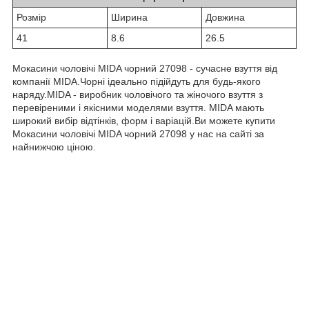
Розмiр
Ширина
Довжина
41
8.6
26.5
Мокасини чоловічі MIDA чорний 27098 - сучасне взуття від
компанії MIDA.Чорні ідеально підійдуть для будь-якого
наряду.MIDA - виробник чоловічого та жіночого взуття з
перевіреними і якісними моделями взуття. MIDA мають
широкий вибір відтінків, форм і варіацій.Ви можете купити
Мокасини чоловічі MIDA чорний 27098 у нас на сайті за
найнижчою ціною.
0-800-756-005
Бесплатно по Украине
OBUVNOY