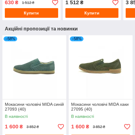
630
1 512
3 8
₴
₴
1 512 ₴
Купити
Купити
Акційні пропозиції та новинки
–58%
–58%
Мокасини чоловічі MIDA синій
Мокасини чоловічі MIDA хаки
27093 (40)
27095 (40)
В наявності
В наявності
1 600
1 600
₴
₴
3 852 ₴
3 852 ₴