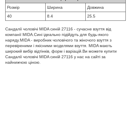
Розмiр
Ширина
Довжина
40
8.4
25.5
Сандалії чоловічі MIDA синій 27116 - сучасне взуття від
компанії MIDA.Сині ідеально підійдуть для будь-якого
наряду.MIDA - виробник чоловічого та жіночого взуття з
перевіреними і якісними моделями взуття. MIDA мають
широкий вибір відтінків, форм і варіацій.Ви можете купити
Сандалії чоловічі MIDA синій 27116 у нас на сайті за
найнижчою ціною.
0-800-756-005
Бесплатно по Украине
OBUVNOY