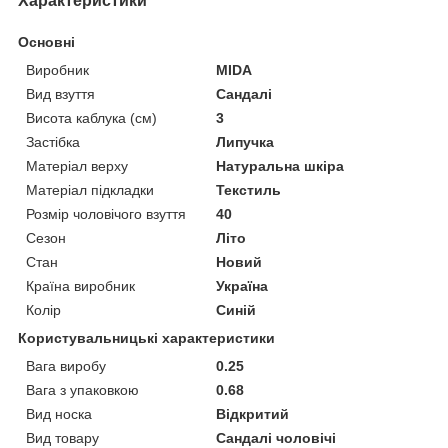
Характеристики
Основні
Виробник
MIDA
Вид взуття
Сандалі
Висота каблука (см)
3
Застібка
Липучка
Матеріал верху
Натуральна шкіра
Матеріал підкладки
Текстиль
Розмір чоловічого взуття
40
Сезон
Літо
Стан
Новий
Країна виробник
Україна
Колір
Синій
Користувальницькі характеристики
Вага виробу
0.25
Вага з упаковкою
0.68
Вид носка
Відкритий
Вид товару
Сандалі чоловічі