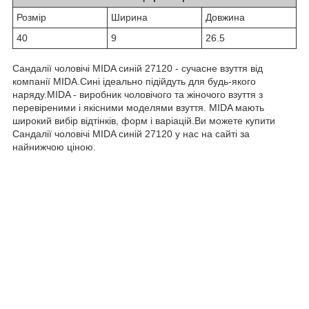
Розмiр
Ширина
Довжина
40
9
26.5
Сандалії чоловічі MIDA синій 27120 - сучасне взуття від
компанії MIDA.Сині ідеально підійдуть для будь-якого
наряду.MIDA - виробник чоловічого та жіночого взуття з
перевіреними і якісними моделями взуття. MIDA мають
широкий вибір відтінків, форм і варіацій.Ви можете купити
Сандалії чоловічі MIDA синій 27120 у нас на сайті за
найнижчою ціною.
0-800-756-005
Бесплатно по Украине
OBUVNOY