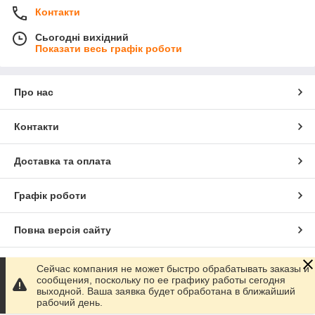
Контакти
Сьогодні вихідний
Показати весь графік роботи
Про нас
Контакти
Доставка та оплата
Графік роботи
Повна версія сайту
Сайт створено на маркетплейсі
Prom.ua
Сейчас компания не может быстро обрабатывать заказы и
сообщения, поскольку по ее графику работы сегодня
выходной. Ваша заявка будет обработана в ближайший
Політика конфіденційності
рабочий день.