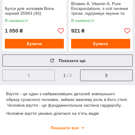
Вітамін A, Vitamin A, Pure
Бутси для чоловіків Bona
Encapsulations, з олії печінки
чорний 25943 (45)
тріски, підтримує імунне та
клітинне здоров'я, зір, кістки,
В наявності
В наявності
шкіру та
1 050
921
₴
₴
Купити
Купити
Показати ще
1
/ 3
Взуття - це один з найважливіших деталей зовнішнього
образу сучасного чоловіка, займає важливу роль в його стилі.
Чоловіча взуття - це фундаментальна частина гардеробу.
Чоловіче взуття умовно ділитися на п'ять видів:
класична;
Показати все
пляжна;