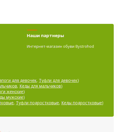
Наши партнеры
Интернет-магазин обуви Bystrohod
апоги для девочек
,
Туфли для девочек
)
альчиков
,
Кеды для мальчиков
)
оги женские
)
ды мужские
)
тковые
,
Туфли подростковые
,
Кеды подростковые
)