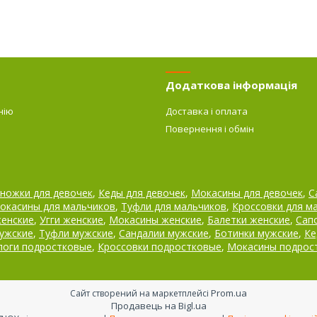
Додаткова інформація
нію
Доставка і оплата
Повернення і обмін
ножки для девочек
,
Кеды для девочек
,
Мокасины для девочек
,
С
окасины для мальчиков
,
Туфли для мальчиков
,
Кроссовки для м
женские
,
Угги женские
,
Мокасины женские
,
Балетки женские
,
Сап
ужские
,
Туфли мужские
,
Сандалии мужские
,
Ботинки мужские
,
Ке
поги подростковые
,
Кроссовки подростковые
,
Мокасины подрос
Prom.ua
Сайт створений на маркетплейсі
Продавець на Bigl.ua