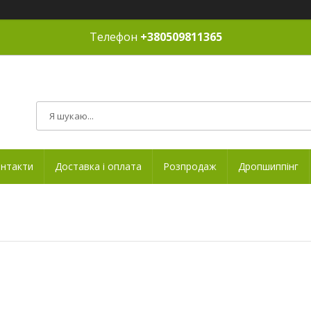
Телефон
+380509811365
нтакти
Доставка і оплата
Розпродаж
Дропшиппінг