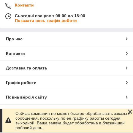
Контакти
Сьогодні працює з 09:00 до 18:00
Показати весь графік роботи
Про нас
Контакти
Доставка та оплата
Графік роботи
Повна версія сайту
Сайт створено на маркетплейсі
Prom.ua
Сейчас компания не может быстро обрабатывать заказы и
сообщения, поскольку по ее графику работы сегодня
выходной. Ваша заявка будет обработана в ближайший
Політика конфіденційності
рабочий день.