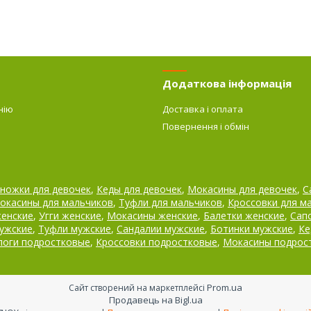
Додаткова інформація
нію
Доставка і оплата
Повернення і обмін
ножки для девочек
,
Кеды для девочек
,
Мокасины для девочек
,
С
окасины для мальчиков
,
Туфли для мальчиков
,
Кроссовки для м
женские
,
Угги женские
,
Мокасины женские
,
Балетки женские
,
Сап
ужские
,
Туфли мужские
,
Сандалии мужские
,
Ботинки мужские
,
Ке
поги подростковые
,
Кроссовки подростковые
,
Мокасины подрос
Prom.ua
Сайт створений на маркетплейсі
Продавець на Bigl.ua