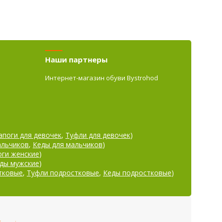
Наши партнеры
Интернет-магазин обуви Bystrohod
апоги для девочек
,
Туфли для девочек
)
альчиков
,
Кеды для мальчиков
)
оги женские
)
ды мужские
)
тковые
,
Туфли подростковые
,
Кеды подростковые
)