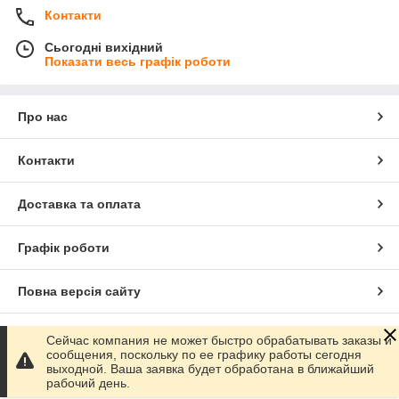
Контакти
Сьогодні вихідний
Показати весь графік роботи
Про нас
Контакти
Доставка та оплата
Графік роботи
Повна версія сайту
Сайт створено на маркетплейсі
Prom.ua
Сейчас компания не может быстро обрабатывать заказы и
сообщения, поскольку по ее графику работы сегодня
выходной. Ваша заявка будет обработана в ближайший
Політика конфіденційності
рабочий день.