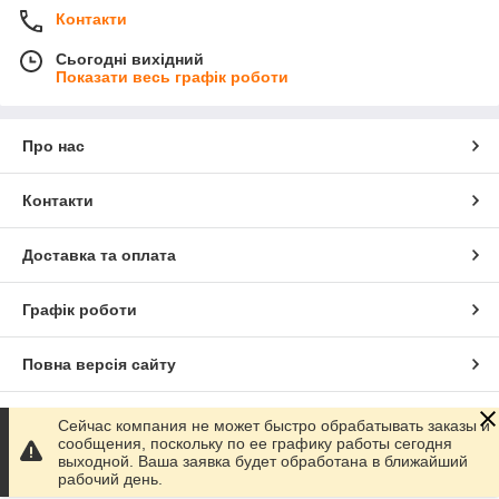
Контакти
Сьогодні вихідний
Показати весь графік роботи
Про нас
Контакти
Доставка та оплата
Графік роботи
Повна версія сайту
Сайт створено на маркетплейсі
Prom.ua
Сейчас компания не может быстро обрабатывать заказы и
сообщения, поскольку по ее графику работы сегодня
выходной. Ваша заявка будет обработана в ближайший
Політика конфіденційності
рабочий день.