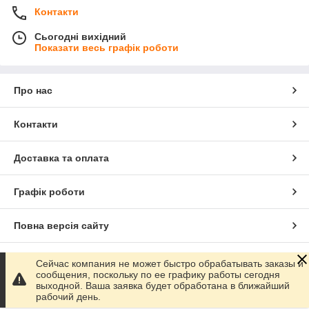
Контакти
Сьогодні вихідний
Показати весь графік роботи
Про нас
Контакти
Доставка та оплата
Графік роботи
Повна версія сайту
Сайт створено на маркетплейсі
Prom.ua
Сейчас компания не может быстро обрабатывать заказы и
сообщения, поскольку по ее графику работы сегодня
выходной. Ваша заявка будет обработана в ближайший
Політика конфіденційності
рабочий день.