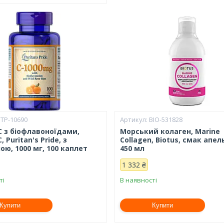
PTP-10690
BIO-531828
С з біофлавоноїдами,
Морський колаген, Marine
, Puritan's Pride, з
Collagen, Biotus, смак апел
ю, 1000 мг, 100 каплет
450 мл
1 332 ₴
ті
В наявності
Купити
Купити