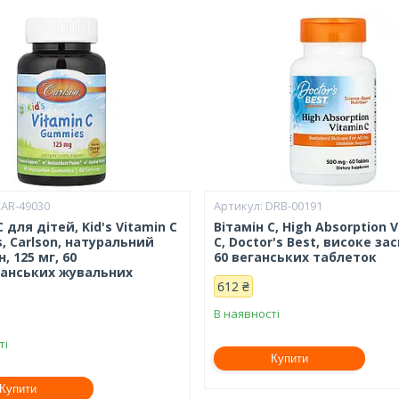
CAR-49030
DRB-00191
С для дітей, Kid's Vitamin C
Вітамін С, High Absorption 
, Carlson, натуральний
C, Doctor's Best, високе за
, 125 мг, 60
60 веганських таблеток
іанських жувальних
612 ₴
В наявності
ті
Купити
Купити