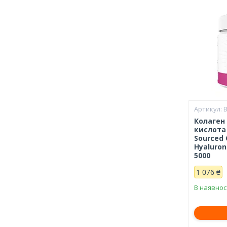
B
Колаген
кислота 
Sourced 
Hyaluroni
5000
1 076 ₴
В наявнос