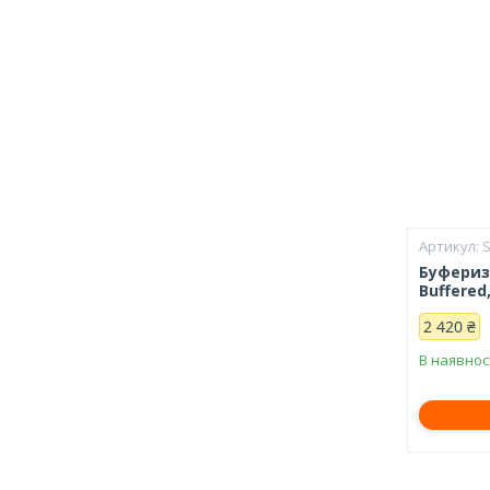
Буферизо
Buffered
2 420 ₴
В наявнос