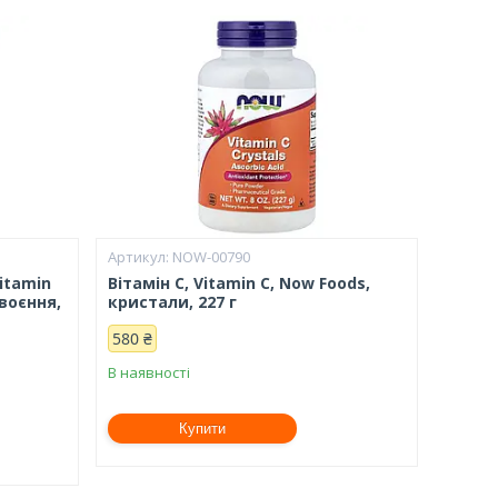
NOW-00790
Vitamin
Вітамін С, Vitamin C, Now Foods,
своєння,
кристали, 227 г
580 ₴
В наявності
Купити