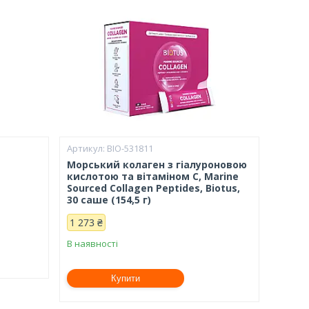
BIO-531811
Морський колаген з гіалуроновою
кислотою та вітаміном С, Marine
Sourced Collagen Peptidеs, Biotus,
30 саше (154,5 г)
1 273 ₴
В наявності
Купити