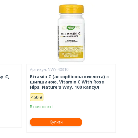
NWY-40310
sy-C,
Вітамін С (аскорбінова кислота) з
шипшиною, Vitamin C With Rose
Hips, Nature's Way, 100 капсул
450 ₴
В наявності
Купити