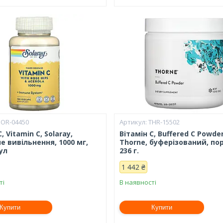
SOR-04450
THR-15502
, Vitamin C, Solaray,
Вітамін С, Buffered C Powder
 вивільнення, 1000 мг,
Thorne, буферізований, по
ул
236 г.
1 442 ₴
ті
В наявності
Купити
Купити