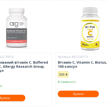
ALG-70010
BIO-530173
ваний вітамін С. Buffered
Вітамін С, Vitamin C, Biotus,
C, Allergy Research Group,
100 капсул
ул
306 ₴
В наявності
ті
Купити
Купити