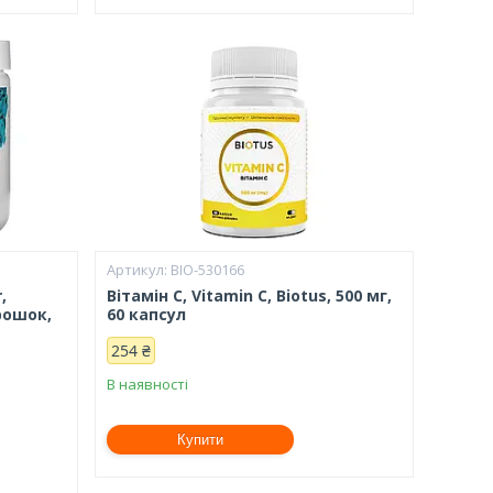
BIO-530166
,
Вітамін С, Vitamin C, Biotus, 500 мг,
рошок,
60 капсул
254 ₴
В наявності
Купити