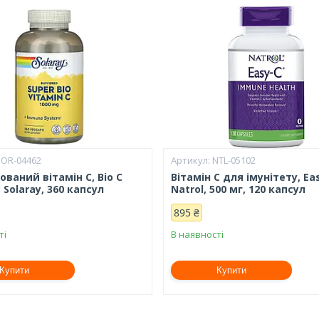
SOR-04462
NTL-05102
ваний вітамін С, Bio C
Вітамін C для імунітету, Ea
, Solaray, 360 капсул
Natrol, 500 мг, 120 капсул
895 ₴
ті
В наявності
Купити
Купити