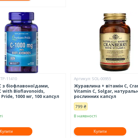
PTP-11410
SOL-00955
С з біофлавоноїдами,
Журавлина + вітамін С, Cra
C with Bioflavonoids,
Vitamin C, Solgar, натуральн
 Pride, 1000 мг, 100 капсул
рослинних капсул
799 ₴
ті
В наявності
Купити
Купити