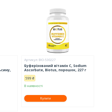
BIO-530227
Буферізований вітамін С, Sodium
ьсину,
Ascorbate, Biotus, порошок, 227 г
599 ₴
В наявності
Купити