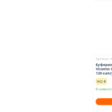
Буферизо
Vitamin 
120 капс
942 ₴
В наявнос