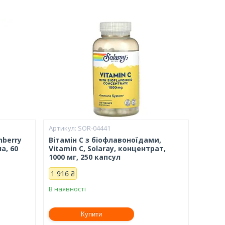
SOR-04441
nberry
Вітамін С з біофлавоноїдами,
а, 60
Vitamin C, Solaray, концентрат,
1000 мг, 250 капсул
1 916 ₴
В наявності
Купити