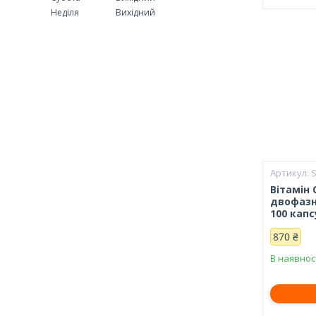
Неділя
Вихідний
Вітамін С
двофазне
100 капс
870 ₴
В наявнос