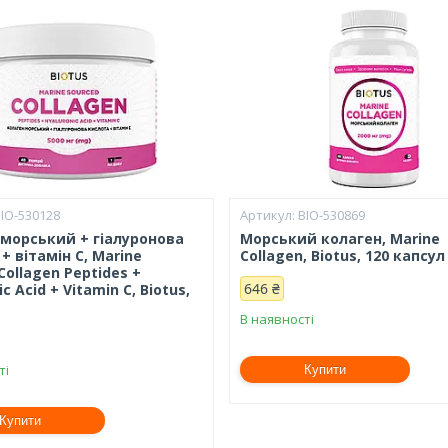
IO-530128
BIO-530869
 морський + гіалуронова
Морський колаген, Marine
+ вітамін С, Marine
Collagen, Biotus, 120 капсул
Collagen Peptides +
646 ₴
c Acid + Vitamin C, Biotus,
В наявності
ті
Купити
Купити