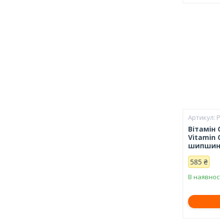
Вітамін 
Vitamin C
шипшино
585 ₴
В наявнос