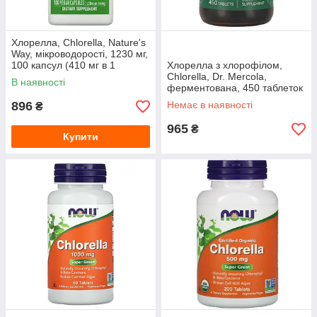
Хлорелла, Chlorella, Nature's
Way, мікроводорості, 1230 мг,
100 капсул (410 мг в 1
Хлорелла з хлорофілом,
капсулі)
Chlorella, Dr. Mercola,
В наявності
ферментована, 450 таблеток
896
Немає в наявності
₴
965
₴
Купити