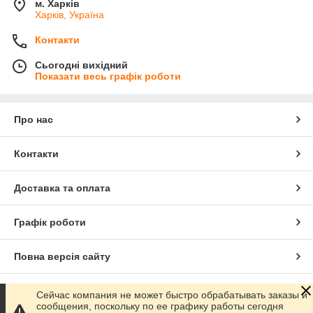
м. Харків
Харків, Україна
Контакти
Сьогодні вихідний
Показати весь графік роботи
Про нас
Контакти
Доставка та оплата
Графік роботи
Повна версія сайту
Сайт створено на маркетплейсі
Prom.ua
Сейчас компания не может быстро обрабатывать заказы и
сообщения, поскольку по ее графику работы сегодня