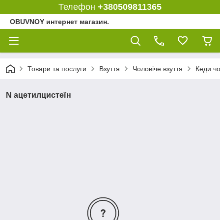
Телефон
+380509811365
OBUVNOY интернет магазин.
Товари та послуги
Взуття
Чоловіче взуття
Кеди чо
N ацетилцистеїн