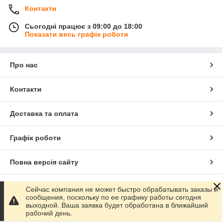
Контакти
Сьогодні працює з 09:00 до 18:00
Показати весь графік роботи
Про нас
Контакти
Доставка та оплата
Графік роботи
Повна версія сайту
Сайт створено на маркетплейсі
Prom.ua
Сейчас компания не может быстро обрабатывать заказы и
сообщения, поскольку по ее графику работы сегодня
выходной. Ваша заявка будет обработана в ближайший
Політика конфіденційності
рабочий день.