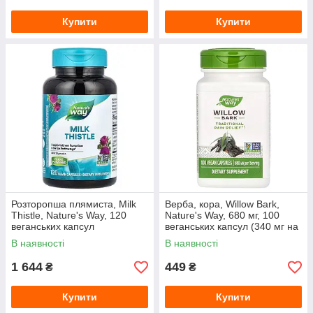
Купити
Купити
Розторопша плямиста, Milk
Верба, кора, Willow Bark,
Thistle, Nature's Way, 120
Nature's Way, 680 мг, 100
веганських капсул
веганських капсул (340 мг на
капсулу)
В наявності
В наявності
1 644
449
₴
₴
Купити
Купити