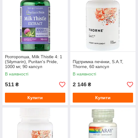
Розторопша, Milk Thistle 4: 1
(Silymarin), Puritan's Pride,
Підтримка печінки, S.A.T,
1000 мг, 90 капсул
Thorne, 60 капсул
В наявності
В наявності
511
2 146
₴
₴
Купити
Купити