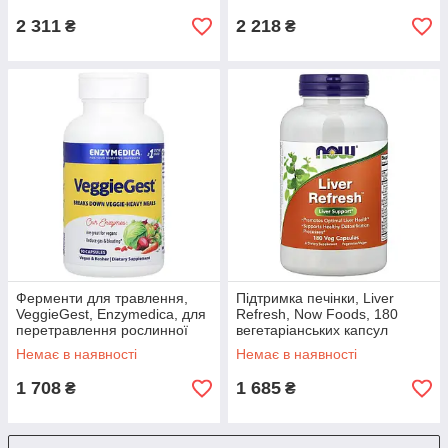
2 311
2 218
₴
₴
Ферменти для травлення,
Підтримка печінки, Liver
VeggieGest, Enzymedica, для
Refresh, Now Foods, 180
перетравлення рослинної
вегетаріанських капсул
клітковини, 90 капсул
Немає в наявності
Немає в наявності
1 708
1 685
₴
₴