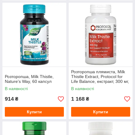
Розторопша плямиста, Milk
Розторопша, Milk Thistle,
Thistle Extract, Protocol for
Nature's Way, 60 капсул
Life Balance, екстракт, 300 мг,
90 веганських капсул
В наявності
В наявності
914
1 168
₴
₴
Купити
Купити