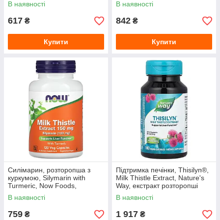
100 капсул
В наявності
В наявності
617
842
₴
₴
Купити
Купити
Силімарин, розторопша з
Підтримка печінки, Thisilyn®,
куркумою, Silymarin with
Milk Thistle Extract, Nature's
Turmeric, Now Foods,
Way, екстракт розторопші
екстракт, 150 мг, 120
плямистої, 100 веганських
В наявності
В наявності
вегетаріанських капсул
капсул
759
1 917
₴
₴