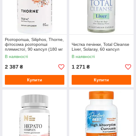
Розторопша, Siliphos, Thorne,
фітосома розторопші
Чистка печінки, Total Cleanse
плямистої, 90 капсул (180 мг
Liver, Solaray, 60 капсул
на капсулу)
В наявності
В наявності
2 387
1 271
₴
₴
Купити
Купити