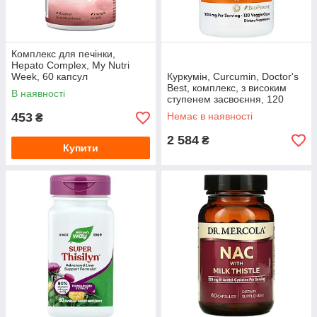
Комплекс для печінки,
Hepato Complex, My Nutri
Week, 60 капсул
Куркумін, Curcumin, Doctor's
Best, комплекс, з високим
В наявності
ступенем засвоєння, 120
рослинних капсул
453
Немає в наявності
₴
2 584
₴
Купити