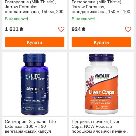
Розторопша (Milk Thistle),
Розторопша (Milk Thistle),
Jarrow Formulas,
Jarrow Formulas,
стандартизована, 150 мг, 200
стандартизована, 150 мг, 100
вегетаріанських капсул
вегетаріанських капсул
В наявності
В наявності
1 611
924
₴
₴
Купити
Купити
Силімарин, Silymarin, Life
Підтримка печінки, Liver
Extension, 100 мг, 90
Caps, NOW Foods, з
вегетаріанських капсул
порошком яловичої печінки,