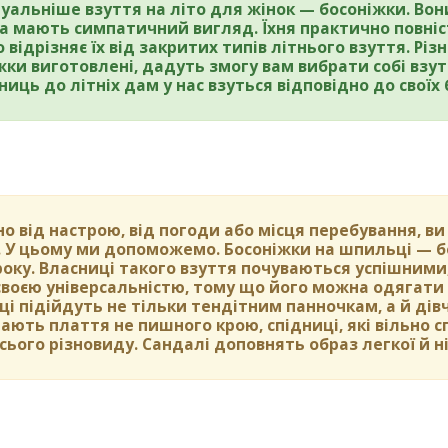
уальніше взуття на літо для жінок — босоніжки. Во
та мають симпатичний вигляд. Їхня практично повні
 відрізняє їх від закритих типів літнього взуття. Різн
жки виготовлені, дадуть змогу вам вибрати собі взут
ниць до літніх дам у нас взуться відповідно до своїх
о від настрою, від погоди або місця перебування, ви
. У цьому ми допоможемо. Босоніжки на шпильці — б
року. Власниці такого взуття почуваються успішними
своєю універсальністю, тому що його можна одягати 
ці підійдуть не тільки тендітним панночкам, а й дів
ають плаття не пишного крою, спідниці, які вільно с
всього різновиду. Сандалі доповнять образ легкої й н