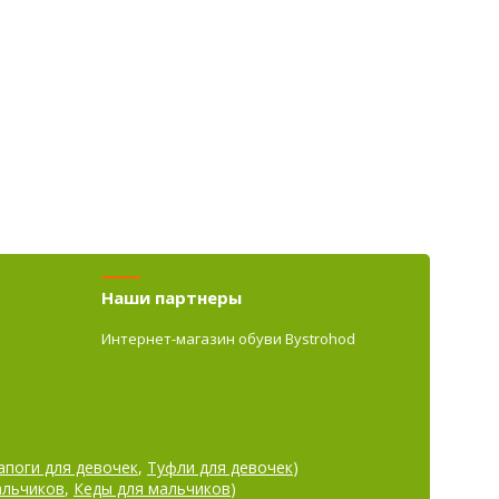
Наши партнеры
Интернет-магазин обуви Bystrohod
апоги для девочек
,
Туфли для девочек
)
альчиков
,
Кеды для мальчиков
)