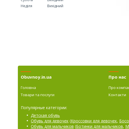
Неділя
Вихідний
Obuvnoy.in.ua
Про нас
Головна
Про компа
Товари та послуги
Контакти
Популярные категории:
Детская обувь
Обувь для девочек
(
Кроссовки для девочек
,
Босо
Обувь для мальчиков
(
Ботинки для мальчиков
,
М