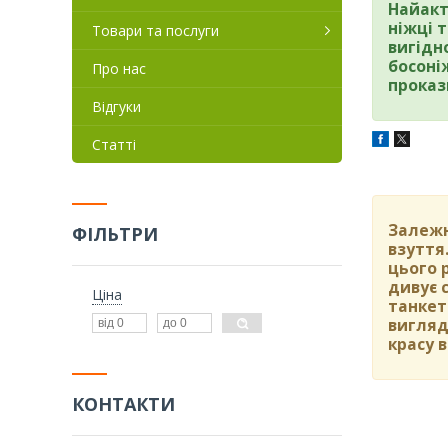
Найакт
ніжці 
Товари та послуги
вигідно
босоні
Про нас
проказ
Відгуки
Статті
Залежн
ФІЛЬТРИ
взуття
цього 
дивує 
Ціна
танкет
вигляд
красу 
КОНТАКТИ