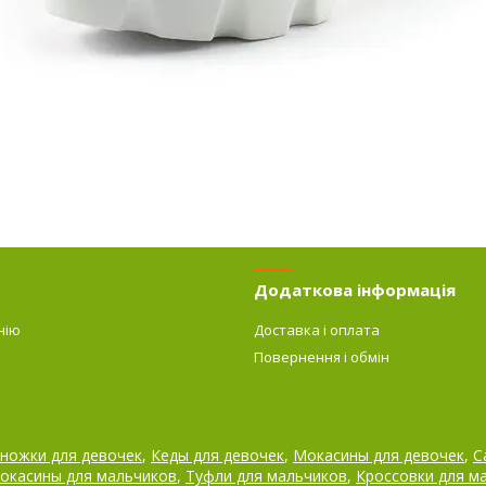
Додаткова інформація
нію
Доставка і оплата
Повернення і обмін
ножки для девочек
,
Кеды для девочек
,
Мокасины для девочек
,
С
окасины для мальчиков
,
Туфли для мальчиков
,
Кроссовки для м