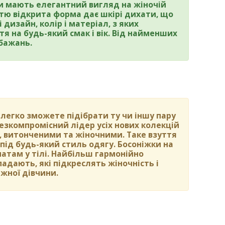
ни мають елегантний вигляд на жіночій
стю відкрита форма дає шкірі дихати, що
і дизайн, колір і матеріал, з яких
тя на будь-який смак і вік. Від найменших
 бажань.
 легко зможете підібрати ту чи іншу пару
езкомпромісний лідер усіх нових колекцій
, витонченими та жіночними. Таке взуття
під будь-який стиль одягу. Босоніжки на
чатам у тілі. Найбільш гармонійно
падають, які підкреслять жіночність і
іжної дівчини.