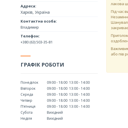
лакова ш
Під час в
Харків, Україна
Незамінн
Шануваль
Владимир
закриває 
Приголом
оздоблен
+380 (63) 503-35-81
Важливим
або пів 
ГРАФІК РОБОТИ
Понеділок
09:00
18:00
13:00
14:00
Вівторок
09:00
18:00
13:00
14:00
Середа
09:00
18:00
13:00
14:00
Четвер
09:00
18:00
13:00
14:00
Пʼятниця
09:00
18:00
13:00
14:00
Субота
Вихідний
Неділя
Вихідний