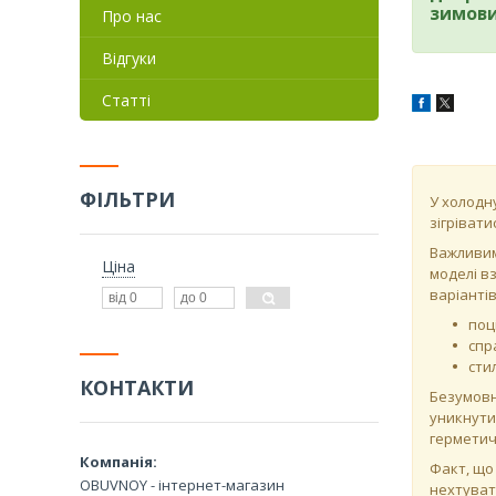
зимови
Про нас
Відгуки
Статті
ФІЛЬТРИ
У холодну
зігрівати
Важливим
Ціна
моделі в
варіанті
поц
спр
сти
КОНТАКТИ
Безумовн
уникнути
герметич
Факт, що
OBUVNOY - інтернет-магазин
нехтуват