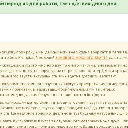
й період як для роботи, так і для вихідного дня.
 зимову пору року ніжні дамські ніжки необхідно зберігати в теплі та
зимового жіночого взуття
ся, то безліч варіацій моделей
дають змо
 складником усього жіночого взуття є його максимальна герметичніст
зуття дають змогу, не порушуючи ці три основні критерії, мати прива
в зимового взуття, актуальність яких здатна догодити запитам:
іновувачів спортивного взуття, які можуть приміряти зимові черевик
авжніх прагматиків, здивувавши оригінальними уги та унтами;
льних модниць, яким безумовно сподобаються ботфорти.
о, найкращим матеріалом під час виготовлення взуття є натуральна 
 намокання всередині взуття, варто придивитися до взуття з поліурета
ність. Це надтонке волокно ідеально імітує будь-яку натуральну шкіру
 навіть високоякісне взуття з натурального матеріалу може дуже шви
и правильним і регулярним доглядом за ним. Замш передбачає рете