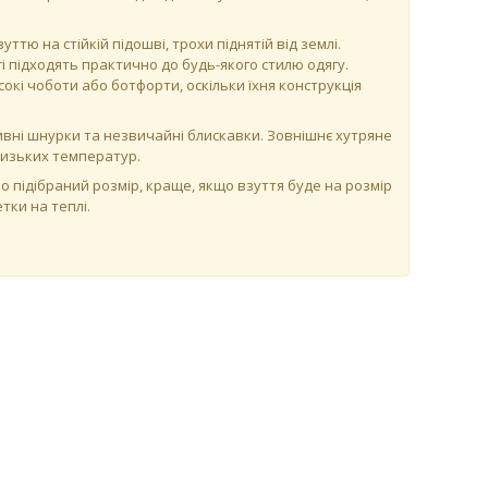
ттю на стійкій підошві, трохи піднятій від землі.
і підходять практично до будь-якого стилю одягу.
кі чоботи або ботфорти, оскільки їхня конструкція
вні шнурки та незвичайні блискавки. Зовнішнє хутряне
 низьких температур.
 підібраний розмір, краще, якщо взуття буде на розмір
тки на теплі.