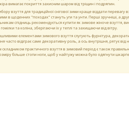
кіра вимагає покриття захисним шаром від тріщин і подряпин.
ибору взуття для традиційної снігової зими краще віддати перевагу взу
ими в щоденних "походах" стануть уги та унти. Перші зручніші, а друг
никам спідниць рекомендується купити як зимове жіноче взуття, висо
гомілки та коліна, зберігаючи їх у теплі та захищаючи від вітру.
шливими елементами зимового взуття слугують фурнітура, декорати
ня часто відіграє саме декоративну роль, а ось внутрішня, рятує від
 складником практичного взуття в зимовий період є також правильно
розміру більше стопи ноги, щоб у найтужу можна було одягнути шкарпе