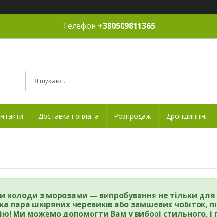
Телефон
+380509811365
нтакти
Доставка і оплата
Розпродаж
Дропшиппінг
и холоди з морозами — випробування не тільки для л
ка пара шкіряних черевиків або замшевих чобіток, пі
ію! Ми можемо допомогти Вам у виборі стильного, і г