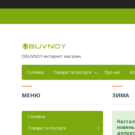
OBUVNOY интернет магазин.
Головна
Товари та послуги
Про нас
Ко
ЗИМА
Головна
Настал
новень
Товари та послуги
депрес