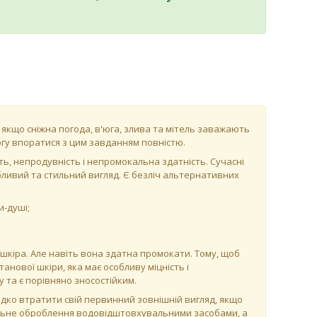
, якщо сніжна погода, в'юга, злива та мітель заважають
гу впоратися з цим завданням повністю.
ь, непродувність і непромокальна здатність. Сучасні
бливий та стильний вигляд. Є безліч альтернативних
и-душі;
шкіра. Але навіть вона здатна промокати. Тому, щоб
нової шкіри, яка має особливу міцність і
 та є порівняно зносостійким.
дко втратити свій первинний зовнішній вигляд, якщо
льне оброблення водовідштовхувальними засобами, а