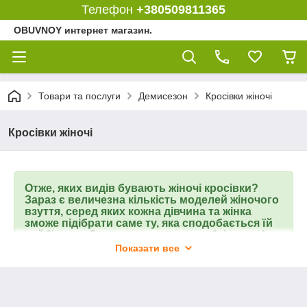
Телефон
+380509811365
OBUVNOY интернет магазин.
Товари та послуги
Демисезон
Кросівки жіночі
Кросівки жіночі
Отже, яких видів бувають жіночі кросівки?
Зараз є величезна кількість моделей жіночого
взуття, серед яких кожна дівчина та жінка
зможе підібрати саме ту, яка сподобається їй
найбільше. Спортивне взуття необхідне всім,
навіть якщо немає постійних занять спортом,
Показати все
позаяк від каблук обов'язково необхідно
відпочивати.