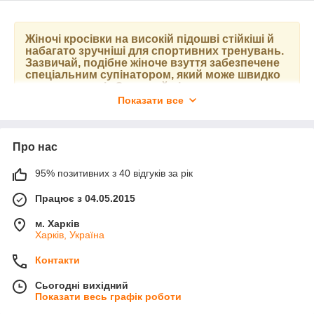
Жіночі кросівки на високій підошві стійкіші й
набагато зручніші для спортивних тренувань.
Зазвичай, подібне жіноче взуття забезпечене
спеціальним супінатором, який може швидко
зняти втому ніг. Зазвичай підошва
виконується з поліуретану, іноді зі сплаву
Показати все
гуми та каучуку. До вад можна віднести
громіздкість на нозі, а також візуальне її
збільшення. Як видно, є ті чи інші особливості
в жіночих кросівок, тому варто вибирати,
Про нас
виключно ґрунтуючись на своїх власних
перевагах.
95% позитивних з 40 відгуків за рік
Працює з 04.05.2015
м. Харків
Харків, Україна
Контакти
Сьогодні вихідний
Показати весь графік роботи