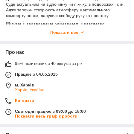
буде актуальним на відпочинку чи пікніку, в подорожах і т. ін.
Адже тапочки створюють атмосферу максимального
комфорту ногам, даруючи свободу руху та простоту.
Види і переваги жіночих тапочок
Показати все
Тапочки необхідні в нашому гардеробі, на ряду із
повсякденним чи спортивним взуттям. Тож треба докласти
чимало уваги вибору тієї чи іншої пари, розглянувши всі
можливі варіанти. Давайте спершу поговоримо про домашні
Про нас
тапочки жіночі.
95% позитивних з 40 відгуків за рік
Як обрати домашнє взуття:
Працює з 04.05.2015
комфорт - перший і найважливіший аспект вибору.
Вам має бути зручно, адже прийшовши після важкого
м. Харків
робочого дня, ноги мають розслабитись і відпочити.
Харків, Україна
Вибираючи собі пару, зверніть увагу не тільки на
довжину стопи, а ще й на ширину та висоту підйому;
Контакти
зовнішній вигляд - питання, що не менш варте уваги.
Сьогодні працює з 09:00 до 18:00
І хоч ми звикли не звертати ретельної уваги на вигляд
Показати весь графік роботи
домашнього одягу, сьогодні питання моди стало
актуальним і для цієї сфери. Тож виберіть кімнатні
тапочки домашні, які пасуватимуть до одягу в якому ви