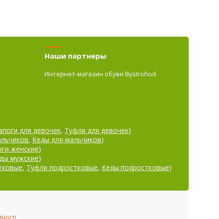
Наши партнеры
Интернет-магазин обуви Bystrohod
апоги для девочек
,
Туфли для девочек
)
альчиков
,
Кеды для мальчиков
)
оги женские
)
ды мужские
)
тковые
,
Туфли подростковые
,
Кеды подростковые
)
йності