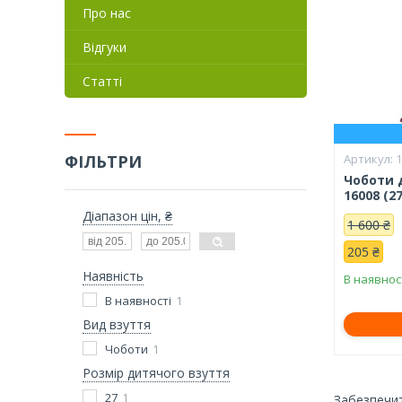
Про нас
Відгуки
Статті
ФІЛЬТРИ
Чоботи 
16008 (27
Діапазон цін, ₴
1 600 ₴
205 ₴
Наявність
В наявнос
В наявності
1
Вид взуття
Чоботи
1
Розмір дитячого взуття
27
1
Забезпечит