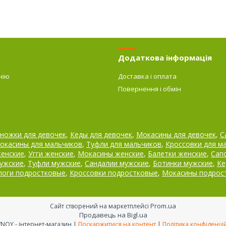
Додаткова інформація
нію
Доставка і оплата
Повернення і обмін
ножки для девочек
,
Кеды для девочек
,
Мокасины для девочек
,
С
окасины для мальчиков
,
Туфли для мальчиков
,
Кроссовки для м
женские
,
Угги женские
,
Мокасины женские
,
Балетки женские
,
Сап
ужские
,
Туфли мужские
,
Сандалии мужские
,
Ботинки мужские
,
Ке
поги подростковые
,
Кроссовки подростковые
,
Мокасины подрос
Prom.ua
Сайт створений на маркетплейсі
Продавець на Bigl.ua
OBUVNOY - інтернет-магазин |
Поскаржитися на контент
|
Політика конфіденці