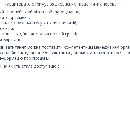
нт гарантовано отримує ряд корисних і практичних переваг:
ий європейський рівень обслуговування;
ий асортимент;
сть всіх зазначених у каталозі позицій;
розміри;
ивна і надійна доставка по всій країні;
а вартість.
ові запитання можна поставити компетентним менеджерам орган
онлайн листування. Консультанти допоможуть визначитися з ви
інформацію про продукції.
інна якість стала доступнішою!