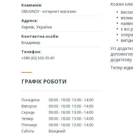
Кожен кліє
OBUVNOY - інтернет-магазин
висок
велик
наявні
Харків, Україна
є всі 
операт
вигідн
Владимир
Усі додатк
допомогою 
+380 (63) 503-35-81
додаткову 
Тепер відм
ГРАФІК РОБОТИ
Понеділок
09:00
18:00
13:00
14:00
Вівторок
09:00
18:00
13:00
14:00
Середа
09:00
18:00
13:00
14:00
Четвер
09:00
18:00
13:00
14:00
Пʼятниця
09:00
18:00
13:00
14:00
Субота
Вихідний