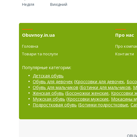
Неділя
Вихідний
Obuvnoy.in.ua
Про нас
Головна
Про компа
Товари та послуги
Контакти
Популярные категории:
Детская обувь
Обувь для девочек
(
Кроссовки для девочек
,
Босо
Обувь для мальчиков
(
Ботинки для мальчиков
,
М
Женская обувь
(
Босоножки женские
,
Кроссовки 
Мужская обувь
(
Кроссовки мужские
,
Мокасины м
Подростковая обувь
(
Ботинки подростковые
,
Са