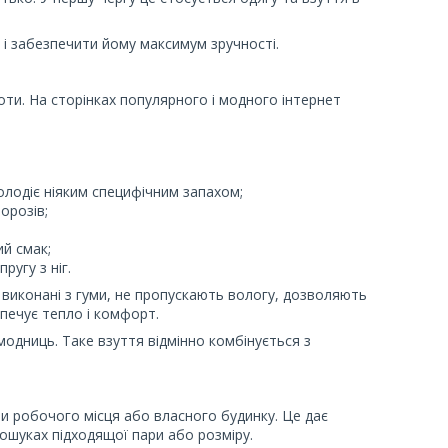
в і забезпечити йому максимум зручності.
ти. На сторінках популярного і модного інтернет
володіє ніяким специфічним запахом;
орозів;
ий смак;
ругу з ніг.
и виконані з гуми, не пропускають вологу, дозволяють
зпечує тепло і комфорт.
модниць. Таке взуття відмінно комбінується з
чи робочого місця або власного будинку. Це дає
ошуках підходящої пари або розміру.