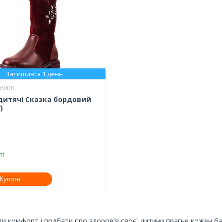
Залишився 1 день
16008
дитячі Сказка бордовий
)
ті
Купити
и комфорт і подбати про здоров'я своєї дитини прагне кожен бат