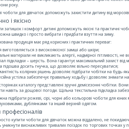
зони року.
еплі чоботи для дівчаток допоможуть захистити дитину від морозі
но і якісно
и затишок і комфорт дитині допоможуть якісні та практичні чобо
ожна швидко і просто вибрати і придбати взуття на зиму.
ована продукція має ряд корисних і практичних переваг:
я виготовляється з високоякісної замші або шкіри;
альні матеріали не викликають алергії, надмірної пітливості, не 
іал підкладки – шерсть. Вона гарантує максимальний захист від м
а підошва досить гнучка, що дозволяє вільно пересуватися;
манітність колірних рішень дозволяє підібрати чобітки на будь-як
сійна устілка забезпечує правильну ходьбу і дозволяє знімати нап
сторінках каталогу представлені зручні демісезонні чобітки. Вон
яти навіть за дощової погоди. Щільна текстильна підкладка забе
на підібрати рожеві, сірі, чорні або кольорові чоботи для юних 
пуховиками, дублянками та інший верхній одягом.
 професіоналів
просто купити чоботи для дівчаток можна віддалено, не покидаю
 уникнути виснажливих тривалих поїздок по торгових точках у п