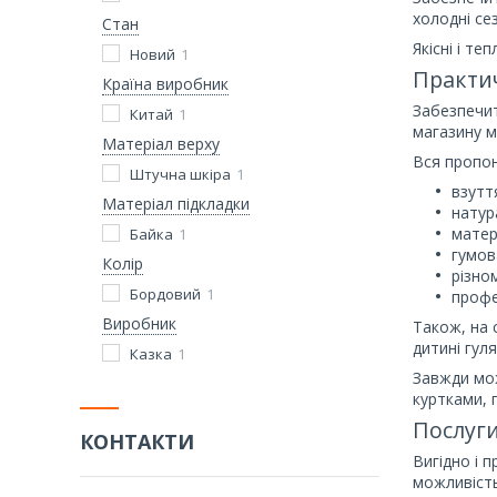
холодні се
Стан
Якісні і т
Новий
1
Практич
Країна виробник
Забезпечит
Китай
1
магазину м
Матеріал верху
Вся пропон
Штучна шкіра
1
взутт
Матеріал підкладки
натур
матер
Байка
1
гумов
Колір
різно
Бордовий
1
профе
Виробник
Також, на 
дитині гул
Казка
1
Завжди мож
куртками, 
Послуги
КОНТАКТИ
Вигідно і 
можливість