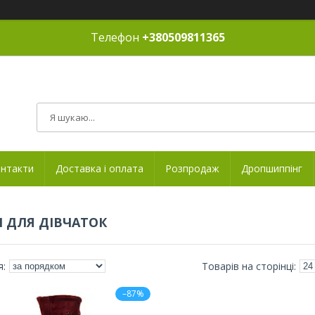
Телефон
+380509811365
нтакти
Доставка і оплата
Розпродаж
Дропшиппінг
 ДЛЯ ДІВЧАТОК
–87%