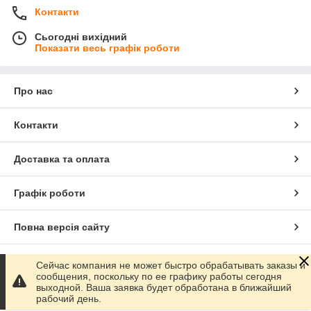
Контакти
Сьогодні вихідний
Показати весь графік роботи
Про нас
Контакти
Доставка та оплата
Графік роботи
Повна версія сайту
Сайт створено на маркетплейсі
Prom.ua
Сейчас компания не может быстро обрабатывать заказы и
сообщения, поскольку по ее графику работы сегодня
выходной. Ваша заявка будет обработана в ближайший
Політика конфіденційності
рабочий день.