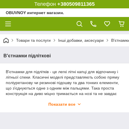
Телефон
+380509811365
OBUVNOY интернет магазин.
Товари та послуги
Інші добавки, аксесуари
В'єтнамки
В'єтнамки підліткові
В'єтнамки для підлітків - це легкі літні капці для відпочинку і
літньої спеки. Класичні моделі представляють собою пряму
поліуретанову чи резинові підошву та два тонких елементи,
що з'єднуються одне з одним між пальцями. Така проста
конструкція на диво міцно тримається на нозі та не завдає
проблем при ходінні. До того ж, прості шльопки будуть
Показати все
надзвичайно практичним вибором для пляжу, бо не
потребуватиме зайвих витрат та не має жодних проблем при
використанні.