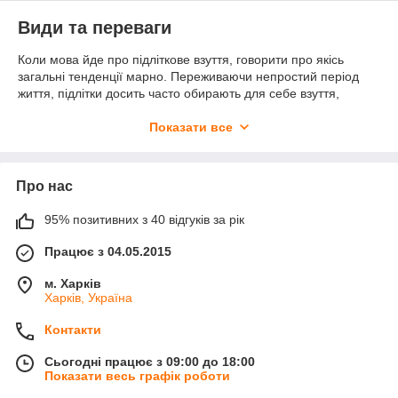
Види та переваги
Коли мова йде про підліткове взуття, говорити про якісь
загальні тенденції марно. Переживаючи непростий період
життя, підлітки досить часто обирають для себе взуття,
виключно за зовнішнім виглядом, намагаючись таким чином
реалізуватись за рахунок стилю.
Показати все
Різновиди в’єтнамок:
яскравих та насичених відтінків - такі барвисті
Про нас
шльопанці будуть вкрай актуальними для пляжного
відпочинку;
95% позитивних з 40 відгуків за рік
тьмяні та нейтральні кольори - більш стримані
Працює з 04.05.2015
варіанти для тих, хто прагне виглядати стильно навіть
влітку;
м. Харків
Харків, Україна
Враховуючи просту конструкцію, говорити про унікальні
властивості тих чи інших моделей не доводиться. Головна
Контакти
перевага та особливість в’єтнамок - їх простота. Саме за це
вони там полюбились нами для літнього відпочинку та
Сьогодні працює з 09:00 до 18:00
прогулянок містом.
Показати весь графік роботи
Переваги в’єтнамок: