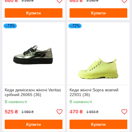
660
665
₴
₴
3 250 ₴
3 250 ₴
Купити
Купити
–73%
–72%
Кеди демісезон жіночі Veritas
Кеди жіночі Sopra жовтий
срібний 26065 (36)
22931 (36)
В наявності
В наявності
525
470
₴
₴
1 980 ₴
1 693 ₴
Купити
Купити