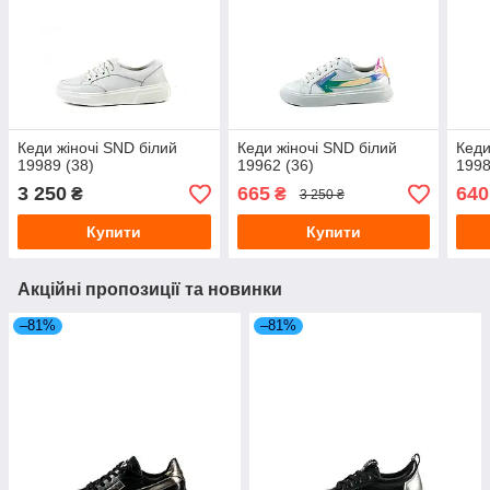
Кеди жіночі SND білий
Кеди жіночі SND білий
Кеди
19989 (38)
19962 (36)
1998
3 250
665
640
₴
₴
3 250 ₴
Купити
Купити
Акційні пропозиції та новинки
–81%
–81%