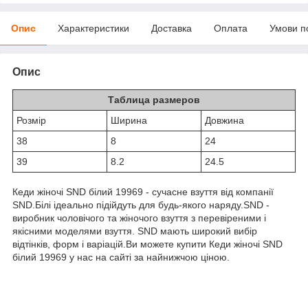
Опис
Характеристики
Доставка
Оплата
Умови п
Опис
Таблица размеров
Розмiр
Ширина
Довжина
38
8
24
39
8.2
24.5
Кеди жіночі SND білий 19969 - сучасне взуття від компанії
SND.Білі ідеально підійдуть для будь-якого наряду.SND -
виробник чоловічого та жіночого взуття з перевіреними і
якісними моделями взуття. SND мають широкий вибір
відтінків, форм і варіацій.Ви можете купити Кеди жіночі SND
білий 19969 у нас на сайті за найнижчою ціною.
0-800-756-005