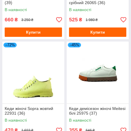
(39)
срібний 26065 (36)
В наявності
В наявності
660
525
₴
₴
3 250 ₴
1 980 ₴
Купити
Купити
–72%
–45%
Кеди жіночі Sopra жовтий
Кеди демісезон жіночі Meitesi
22931 (36)
білі 25975 (37)
В наявності
В наявності
470
355
₴
₴
1 693 ₴
646 ₴