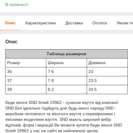
В наявності
Опис
Характеристики
Доставка
Оплата
Умови п
Опис
Таблица размеров
Розмiр
Ширина
Довжина
36
7.6
23
37
7.8
23.5
39
8.2
24.5
Кеди жіночі SND білий 19962 - сучасне взуття від компанії
SND.Білі ідеально підійдуть для будь-якого наряду.SND -
виробник чоловічого та жіночого взуття з перевіреними і
якісними моделями взуття. SND мають широкий вибір
відтінків, форм і варіацій.Ви можете купити Кеди жіночі SND
білий 19962 у нас на сайті за найнижчою ціною.