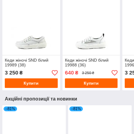
Кеди жіночі SND білий
Кеди жіночі SND білий
Кеди
19989 (38)
19988 (36)
1996
3 250
640
3 2
₴
₴
3 250 ₴
Купити
Купити
Акційні пропозиції та новинки
–81%
–81%