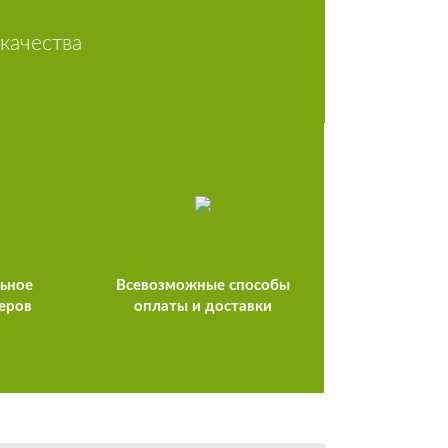
качества
льное
Всевозможные способы
еров
оплаты и доставки