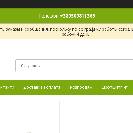
Телефон
+380509811365
ь заказы и сообщения, поскольку по ее графику работы сегодн
рабочий день.
нтакти
Доставка і оплата
Розпродаж
Дропшиппінг