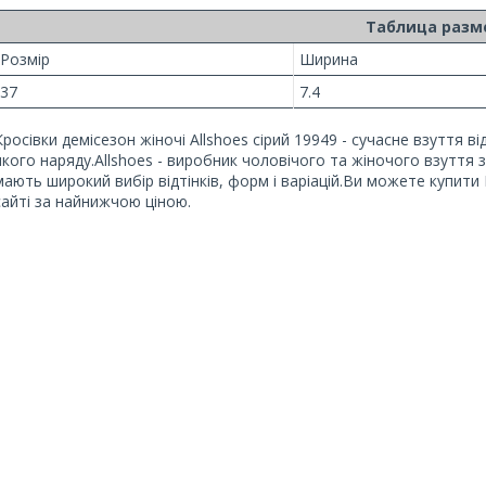
Таблица разм
Розмiр
Ширина
37
7.4
Кросівки демісезон жіночі Allshoes сірий 19949 - сучасне взуття від
якого наряду.Allshoes - виробник чоловічого та жіночого взуття з
мають широкий вибір відтінків, форм і варіацій.Ви можете купити К
сайті за найнижчою ціною.
0-800-756
Бесплатно по Ук
OBUV