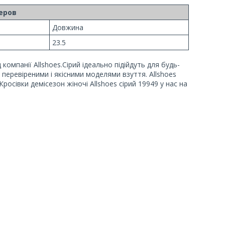
еров
Довжина
23.5
 компанії Allshoes.Сірий ідеально підійдуть для будь-
 перевіреними і якісними моделями взуття. Allshoes
росівки демісезон жіночі Allshoes сірий 19949 у нас на
-005
раине
NOY