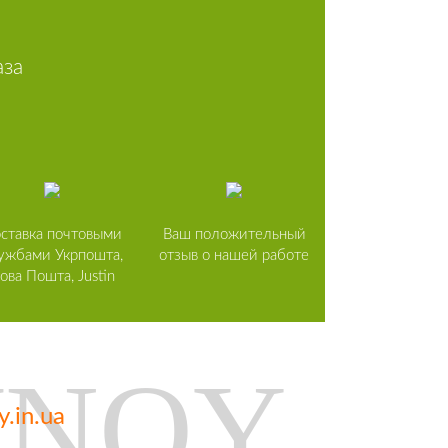
аза
ставка почтовыми
Ваш положительный
ужбами Укрпошта,
отзыв о нашей работе
ова Пошта, Justin
.in.ua