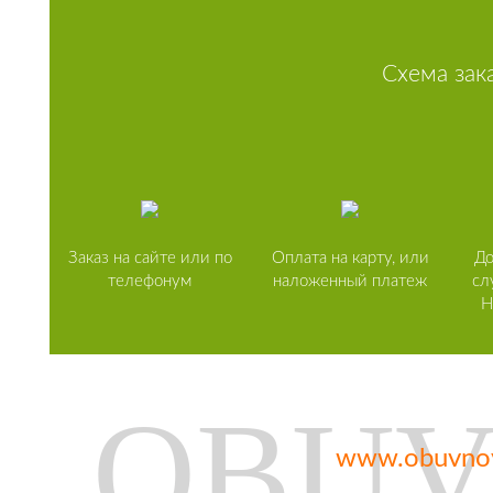
Схема зак
Заказ на сайте или по
Оплата на карту, или
До
телефонум
наложенный платеж
сл
Н
www.obuvnoy