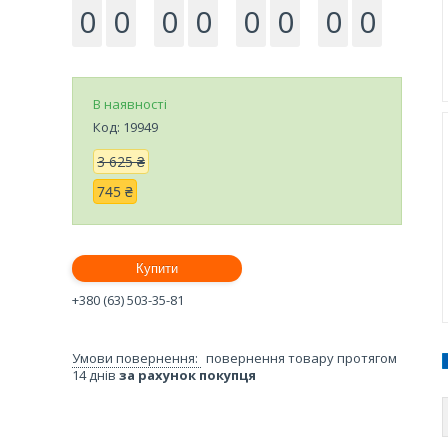
0
0
0
0
0
0
0
0
В наявності
Код:
19949
3 625 ₴
745 ₴
Купити
+380 (63) 503-35-81
повернення товару протягом
14 днів
за рахунок покупця