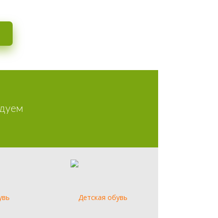
жчин, женщин и детей
дуем