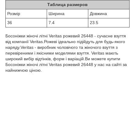
Таблица размеров
Розмiр
Ширина
Довжина
36
7.4
23.5
Босоніжки жіночі літні Veritas рожевий 26448 - сучасне взуття
від компанії Veritas.Рожеві ідеально підійдуть для будь-якого
наряду.Veritas - виробник чоловічого та жіночого взуття з
перевіреними і якісними моделями взуття. Veritas мають
широкий вибір відтінків, форм і варіацій.Ви можете купити
Босоніжки жіночі літні Veritas рожевий 26448 у нас на сайті за
найнижчою ціною.
0-800-756-005
Бесплатно по Украине