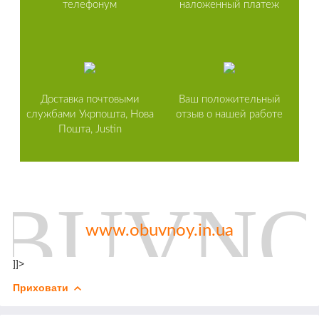
телефонум
наложенный платеж
Доставка почтовыми
Ваш положительный
службами Укрпошта, Нова
отзыв о нашей работе
Пошта, Justin
www.obuvnoy.in.ua
]]>
Приховати