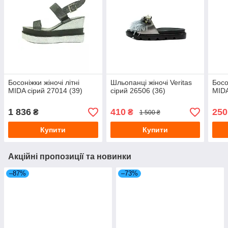
Босоніжки жіночі літні
Шльопанці жіночі Veritas
Босо
MIDA сірий 27014 (39)
сірий 26506 (36)
MIDA
1 836
410
250
₴
₴
1 500 ₴
Купити
Купити
Акційні пропозиції та новинки
–87%
–73%