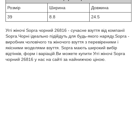
Розмiр
Ширина
Довжина
39
8.8
24.5
Уггі жіночі Sopra чорний 26816 - сучасне взуття від компанії
Sopra.Чорні ідеально підійдуть для будь-якого наряду.Sopra -
виробник чоловічого та жіночого взуття з перевіреними і
якісними моделями взуття. Sopra мають широкий вибір
відтінків, форм і варіацій.Ви можете купити Уггі жіночі Sopra
чорний 26816 у нас на сайті за найнижчою ціною.
0-800-756-005
Бесплатно по Украине
OBUVNOY