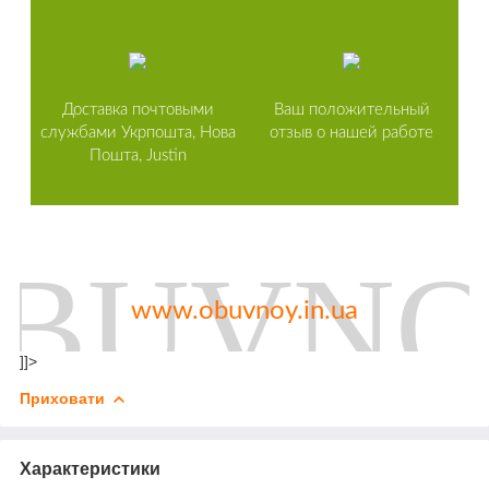
Доставка почтовыми
Ваш положительный
службами Укрпошта, Нова
отзыв о нашей работе
Пошта, Justin
www.obuvnoy.in.ua
]]>
Приховати
Характеристики