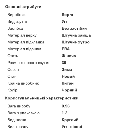
Основні атрибути
Виробник
Sopra
Вид взуття
Уггі
Застібка
Без застібки
Матеріал верху
Штучна замша
Матеріал підкладки
Штучне хутро
Матеріал підошви
ЕВА
Стать
Жіноча
Розмір жіночого взуття
39
Сезон
Зима
Стан
Новий
Країна виробник
Китай
Колір
Чорний
Користувальницькі характеристики
Вага виробу
0.96
Вага з упаковкою
1.2
Вид носка
Круглий
Вид товару
Уггі жіночі