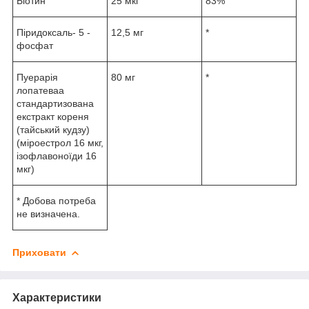
Біотин
25 мкг
83%
Піридоксаль- 5 -
12,5 мг
*
фосфат
Пуерарія
80 мг
*
лопатеваa
стандартизована
екстракт кореня
(тайський кудзу)
(міроестрол 16 мкг,
ізофлавоноїди 16
мкг)
* Добова потреба
не визначена.
Приховати
Характеристики