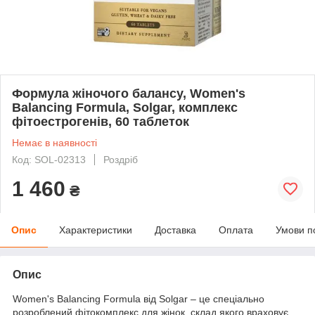
Формула жіночого балансу, Women's
Balancing Formula, Solgar, комплекс
фітоестрогенів, 60 таблеток
Немає в наявності
Код: SOL-02313
Роздріб
1 460
₴
Опис
Характеристики
Доставка
Оплата
Умови п
Опис
Women's Balancing Formula від Solgar – це спеціально
розроблений фітокомплекс для жінок, склад якого враховує