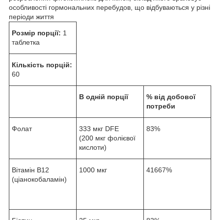
особливості гормональних перебудов, що відбуваються у різні
періоди життя
Розмір порції:
1
таблетка
Кількість порцій:
60
В одній порції
% від добової
потреби
Фолат
333 мкг DFE
83%
(200 мкг фолієвої
кислоти)
Вітамін В12
1000 мкг
41667%
(ціанокобаламін)