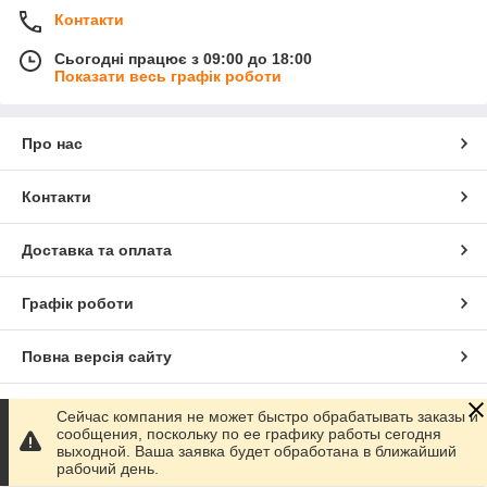
Контакти
Сьогодні працює з 09:00 до 18:00
Показати весь графік роботи
Про нас
Контакти
Доставка та оплата
Графік роботи
Повна версія сайту
Сайт створено на маркетплейсі
Prom.ua
Сейчас компания не может быстро обрабатывать заказы и
сообщения, поскольку по ее графику работы сегодня
выходной. Ваша заявка будет обработана в ближайший
Політика конфіденційності
рабочий день.