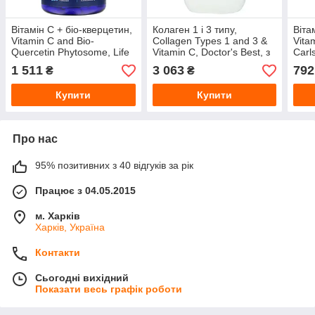
Вітамін С + біо-кверцетин,
Колаген 1 і 3 типу,
Віта
Vitamin C and Bio-
Collagen Types 1 and 3 &
Vita
Quercetin Phytosome, Life
Vitamin C, Doctor's Best, з
Carl
Extension, 250
вітаміном С, 540 таблеток
апел
1 511
3 063
792
₴
₴
вегетаріанських таблеток
веге
жува
Купити
Купити
Про нас
95% позитивних з 40 відгуків за рік
Працює з 04.05.2015
м. Харків
Харків, Україна
Контакти
Сьогодні вихідний
Показати весь графік роботи