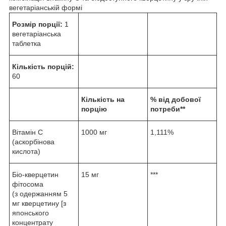
вегетаріанській формі
Розмір порції:
1
вегетаріанська
таблетка
Кількість порцій:
60
Кількість на
% від добової
порцію
потреби**
Вітамін С
1000 мг
1,111%
(аскорбінова
кислота)
Біо-кверцетин
15 мг
***
фітосома
(з одержанням 5
мг кверцетину [з
японського
концентрату