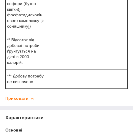
софори (бутон
квітки)],
фосфатидилхолін
ового комплексу [із
соняшнику])
** Відсоток від
добової потреби
ґрунтується на
дієті в 2000
калорій.
*** Добову потребу
не визначено.
Приховати
Характеристики
Основні