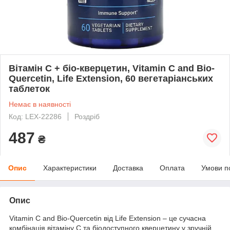
Вітамін С + біо-кверцетин, Vitamin C and Bio-
Quercetin, Life Extension, 60 вегетаріанських
таблеток
Немає в наявності
Код: LEX-22286
Роздріб
487
₴
Опис
Характеристики
Доставка
Оплата
Умови п
Опис
Vitamin C and Bio-Quercetin від Life Extension – це сучасна
комбінація вітаміну C та біодоступного кверцетину у зручній