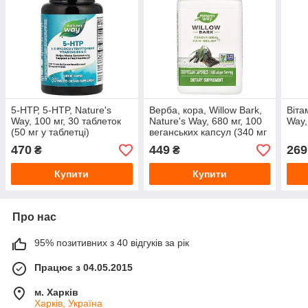
5-НТР, 5-HTP, Nature's
Верба, кора, Willow Bark,
Віта
Way, 100 мг, 30 таблеток
Nature's Way, 680 мг, 100
Way,
(50 мг у таблетці)
веганських капсул (340 мг
на капсулу)
470
449
269
₴
₴
Купити
Купити
Про нас
95% позитивних з 40 відгуків за рік
Працює з 04.05.2015
м. Харків
Харків, Україна