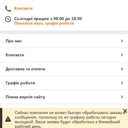
Контакти
Сьогодні працює з 09:00 до 18:00
Показати весь графік роботи
Про нас
Контакти
Доставка та оплата
Графік роботи
Повна версія сайту
Сайт створено на маркетплейсі
Prom.ua
Сейчас компания не может быстро обрабатывать заказы и
сообщения, поскольку по ее графику работы сегодня
выходной. Ваша заявка будет обработана в ближайший
Політика конфіденційності
рабочий день.