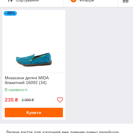
–88%
Мокасини дитячі MIDA
блакитний 16092 (34)
В наявності
235
₴
2 000 ₴
Купити
Дитяче взуття для хлопчиків вже давним-давно перейшла