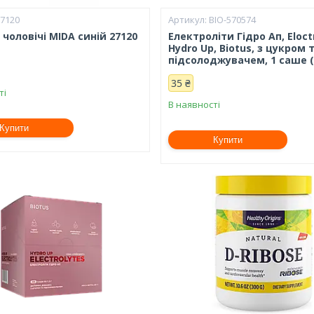
27120
BIO-570574
 чоловічі MIDA синій 27120
Електроліти Гідро Ап, Eloct
Hydro Up, Biotus, з цукром 
підсолоджувачем, 1 саше ( 
35 ₴
ті
В наявності
Купити
Купити