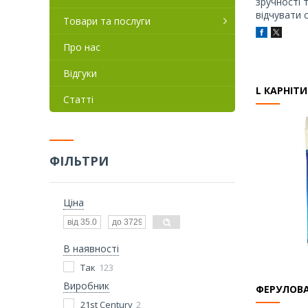
зручності 
відчувати 
Товари та послуги
Про нас
Відгуки
L КАРНІТ
Статті
ФІЛЬТРИ
Ціна
В наявності
Так
123
Виробник
ФЕРУЛОВ
21st Century
2