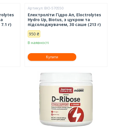
BIO-570550
rolytes
Електроліти Гідро Ап, Eloctrolytes
та
Hydro Up, Biotus, з цукром та
7.1 г)
підсолоджувачем, 30 саше (213 г)
950 ₴
В наявності
Купити