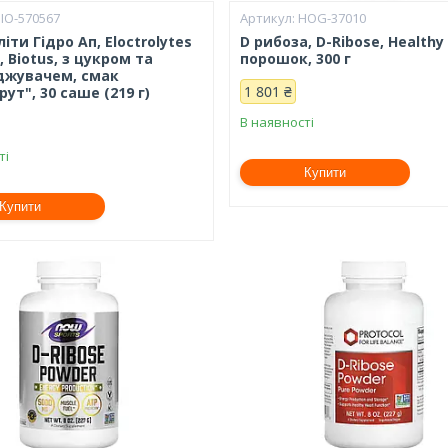
IO-570567
HOG-37010
іти Гідро Ап, Eloctrolytes
D рибоза, D-Ribose, Healthy 
, Biotus, з цукром та
порошок, 300 г
джувачем, смак
1 801 ₴
ут", 30 саше (219 г)
В наявності
ті
Купити
Купити