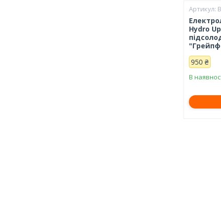
B
Електрол
Hydro Up
підсоло
"Грейпфр
950 ₴
В наявнос