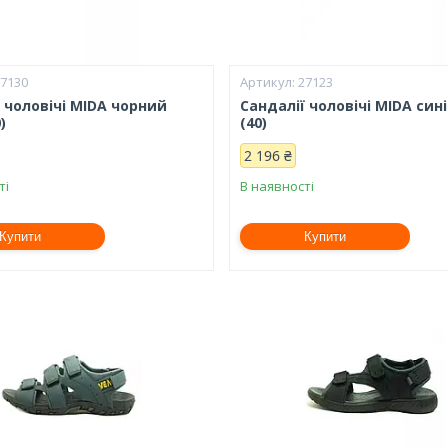
27130
27123
 чоловічі MIDA чорний
Сандалії чоловічі MIDA сині
)
(40)
2 196 ₴
ті
В наявності
Купити
Купити