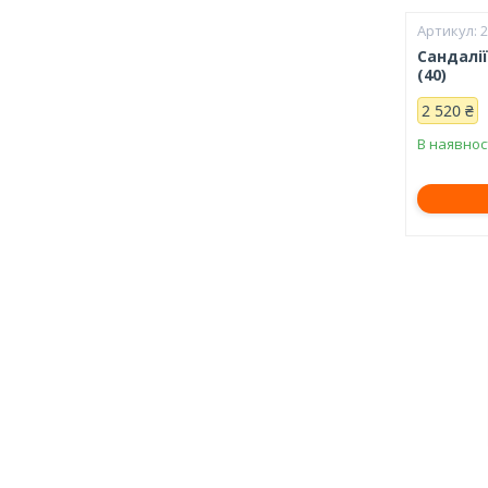
Сандалії
(40)
2 520 ₴
В наявнос