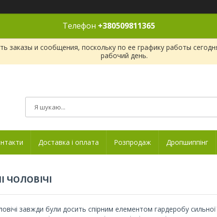
Телефон
+380509811365
ь заказы и сообщения, поскольку по ее графику работы сегодн
рабочий день.
нтакти
Доставка і оплата
Розпродаж
Дропшиппінг
І ЧОЛОВІЧІ
ловічі завжди були досить спірним елементом гардеробу сильної