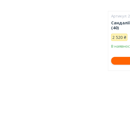
Сандалії
(40)
2 520 ₴
В наявнос