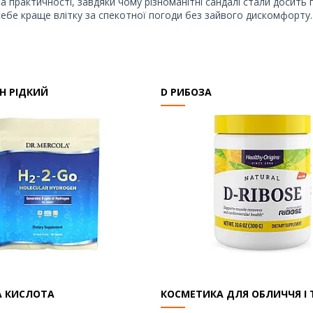
та практичності, завдяки чому різноманітні сандалі стали досит
себе краще влітку за спекотної погоди без зайвого дискомфорту.
ИН РІДКИЙ
D РИБОЗА
А КИСЛОТА
КОСМЕТИКА ДЛЯ ОБЛИЧЧЯ І 