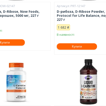
NOW-02147
PRT-12147
, D-Ribose, Now Foods,
D-рибоза, D-Ribose Powder,
порошок, 5000 мг, 227 г
Protocol for Life Balance, 
227 г
1 682 ₴
ті
В наявності
Купити
Купити