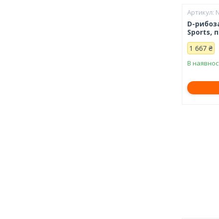
D-рибоза
Sports, 
1 667 ₴
В наявнос