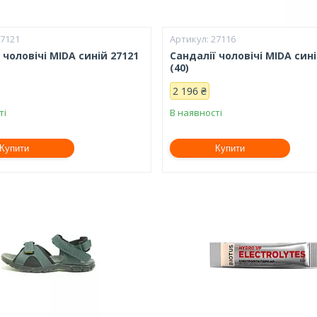
27121
27116
 чоловічі MIDA синій 27121
Сандалії чоловічі MIDA сині
(40)
2 196 ₴
ті
В наявності
Купити
Купити